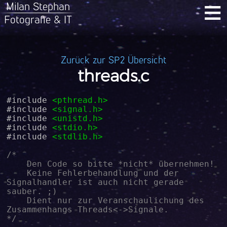
≡
Milan Stephan
Fotografie & IT
Zurück zur SP2 Übersicht
threads.c
#include 
<pthread.h>
#include 
<signal.h>
#include 
<unistd.h>
#include 
<stdio.h>
#include 
<stdlib.h>
/*

	Den Code so bitte *nicht* übernehmen!

	Keine Fehlerbehandlung und der 
Signalhandler ist auch nicht gerade 
sauber. ;)

	Dient nur zur Veranschaulichung des 
Zusammenhangs Threads<->Signale.

*/