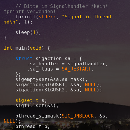
// Bitte im Signalhandler *kein* 
fprintf
(
stderr
, 
"Signal in Thread 
%d\n"
, 
t
);

sleep
(
1
);

}

int
main
(
void
) {

struct
sigaction
sa
 = {

		.
sa_handler
 = 
signalhandler
,

		.
sa_flags
 = 
SA_RESTART
,

	};

sigemptyset
(&
sa
.
sa_mask
);

sigaction
(
SIGUSR1
, &
sa
, 
NULL
);

sigaction
(
SIGUSR2
, &
sa
, 
NULL
);

sigset_t
s
;

sigfillset
(&
s
);

pthread_sigmask
(
SIG_UNBLOCK
, &
s
, 
NULL
);

pthread_t
p
;
