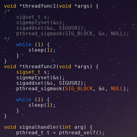
void
 *
threadfunc1
(
void
 *
args
/*

	sigset_t s;

	sigemptyset(&s);

	sigaddset(&s, SIGUSR1);

	pthread_sigmask(SIG_BLOCK, &s, NULL);

*/
while
 (
1
) {

sleep
(
1
);

	}

void
 *
threadfunc2
(
void
 *
args
) {

sigset_t
s
;

sigemptyset
(&
s
);

sigaddset
(&
s
, 
SIGUSR2
);

pthread_sigmask
(
SIG_BLOCK
, &
s
, 
NULL
);

while
 (
1
) {

sleep
(
1
);

	}

}

void
signalhandler
(
int
arg
) {

pthread_t
t
 = 
pthread_self
();
