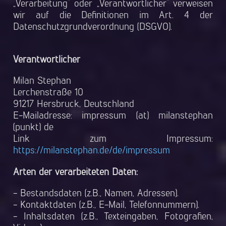
„Verarbeitung“ oder „Verantwortlicher“ verweisen
wir auf die Definitionen im Art. 4 der
Datenschutzgrundverordnung (DSGVO).
Verantwortlicher
Milan Stephan
Ler
chenst
raße
10
912
17 Hers
bruck, Deutschland
E-M
aila
dre
sse: impr
essum
(a
t)
mi
lans
tephan
(punk
t) de
Link zum Impressum:
https://milanstephan.de/de/impressum
Arten der verarbeiteten Daten:
- Bestandsdaten (z.B., Namen, Adressen).
- Kontaktdaten (z.B., E-Mail, Telefonnummern).
- Inhaltsdaten (z.B., Texteingaben, Fotografien,