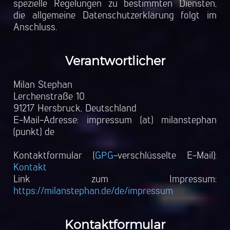
spezielle Regelungen zu bestimmten Diensten,
die allgemeine Datenschutzerklärung folgt im
Anschluss.
Verantwortlicher
Milan Stephan
Ler
chenst
raße
10
912
17 Hers
bruck, Deutschland
E-M
ail-A
dre
sse: impr
essum
(a
t)
mi
lans
tephan
(punkt) de
Kontaktformular (
GPG
-verschlüsselte E-Mail):
Kontakt
Link zum Impressum:
https://milanstephan.de/de/impressum
Kontaktformular